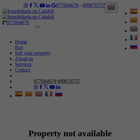
977694679
-
699070757
977694679
Toggle
navigation
Home
Buy
Sell your property
About us
Services
Contact
977694679
699070757
Property not available