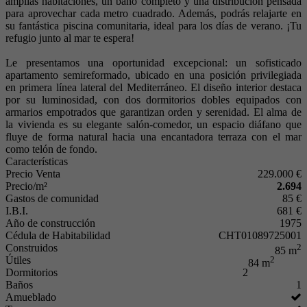
amplias habitaciones, un baño completo y una distribución pensada
para aprovechar cada metro cuadrado. Además, podrás relajarte en
su fantástica piscina comunitaria, ideal para los días de verano. ¡Tu
refugio junto al mar te espera!
Le presentamos una oportunidad excepcional: un sofisticado
apartamento semireformado, ubicado en una posición privilegiada
en primera línea lateral del Mediterráneo. El diseño interior destaca
por su luminosidad, con dos dormitorios dobles equipados con
armarios empotrados que garantizan orden y serenidad. El alma de
la vivienda es su elegante salón-comedor, un espacio diáfano que
fluye de forma natural hacia una encantadora terraza con el mar
como telón de fondo.
Características
Precio Venta
229.000 €
Precio/m²
2.694
Gastos de comunidad
85 €
I.B.I.
681 €
Año de construcción
1975
Cédula de Habitabilidad
CHT01089725001
Construidos
2
85 m
Útiles
2
84 m
Dormitorios
2
Baños
1
Amueblado