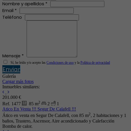
Nombre y apellidos *
Email *
Teléfono
Mensaje *
Sí, he leído y/o acepto las
Condiciones de uso
y la
Política de privacidad
Enviar
Galería
Cargar más fotos
Inmuebles similares:
201.000 €
2
Ref. 1477
85 m
2
1
Atico En Venta !!! Segur De Calafell !!!
2
Ático en venta en Segur De Calafell, con 85 m
, 2 habitaciones y 1
baños, Trastero, Ascensor, Aire acondicionado y Calefacción
Bomba de calor.