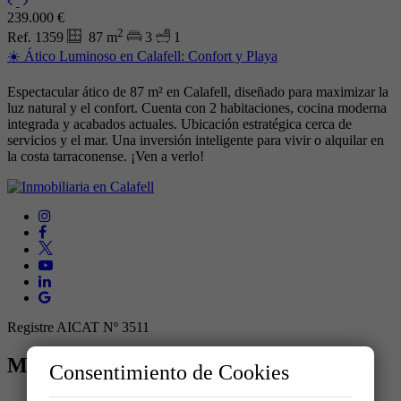
239.000 €
2
Ref. 1359
87 m
3
1
☀️ Ático Luminoso en Calafell: Confort y Playa
Espectacular ático de 87 m² en Calafell, diseñado para maximizar la
luz natural y el confort. Cuenta con 2 habitaciones, cocina moderna
integrada y acabados actuales. Ubicación estratégica cerca de
servicios y el mar. Una inversión inteligente para vivir o alquilar en
la costa tarraconense. ¡Ven a verlo!
Registre AICAT Nº 3511
MENÚ
Consentimiento de Cookies