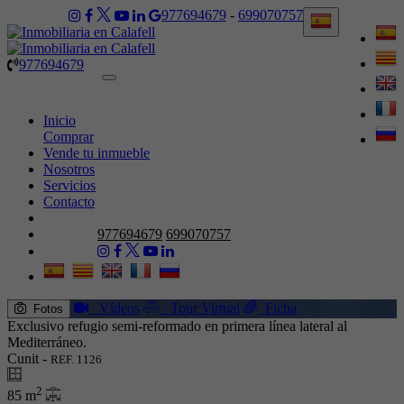
977694679
-
699070757
977694679
Toggle
navigation
Inicio
Comprar
Vende tu inmueble
Nosotros
Servicios
Contacto
977694679
699070757
Vídeos
Tour Virtual
Ficha
Fotos
Exclusivo refugio semi-reformado en primera línea lateral al
Mediterráneo.
Cunit -
REF. 1126
2
85 m