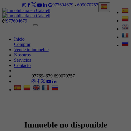
977694679
-
699070757
977694679
Toggle
navigation
Inicio
Comprar
Vende tu inmueble
Nosotros
Servicios
Contacto
977694679
699070757
Inmueble no disponible