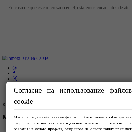
En caso de que esté interesado en él, estaremos encantados de atend
Согласие на использование файлов
cookie
Registre AICAT Nº 3511
МЕНЮ
Мы используем собственные файлы cookie и файлы cookie третьих
сторон в аналитических целях и для показа вам персонализированной
рекламы на основе профиля, созданного на основе ваших привычек
Главная