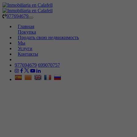
977694679
Toggle
navigation
Главная
Покупка
Продать свою недвижимость
Мы
Услуги
Контакты
977694679
699070757