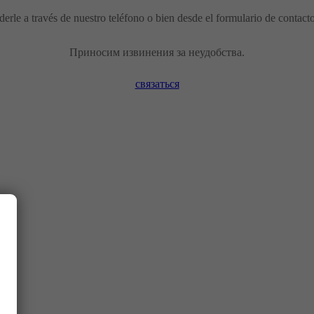
erle a través de nuestro teléfono o bien desde el formulario de contact
Приносим извинения за неудобства.
связаться