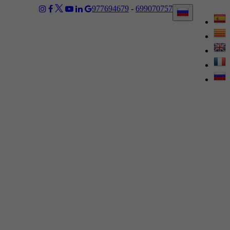
977694679
-
699070757