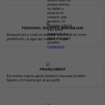
dubtes sobre els
nostres serveis,
no dubtis a
posar-te en
contacte amb
nosaltres. Et
donarem solució
PERSONAL SHOPPER IMMOBILIARI
a les teves
inquietuds tan
Busquem per a vostè un immoble acord amb les seves
ràpid com sigui
preferències, ja sigui per comprar o llogar.
possible.
Contacta'ns
FINANÇAMENT
Els nostres experts agents financers buscaran la millor
hipoteca d'el mercat per al seu perfil.