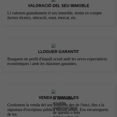
VALORACIÓ DEL SEU IMMOBLE
Li valorem gratuïtament el seu immoble, tenint en compte
factors tècnics, ubicació, estat, mercat, etc.
LLOGUER GARANTIT
Busquem un perfil d'inquilí acord amb les seves expectatives
econòmiques i amb les màximes garanties.
Sempre
Contacta
allà per
amb
nosaltres i
a tu,
t'ajudarem
sempre
al teu
VENDA D'IMMOBLES
Si necessites
servei
resoldre
Gestionem la venda del seu immoble des de l'inici, fins a la
qualsevol tipus
signatura d'escriptura pública davant notari. Ens encarreguem
de qüestió o tens
de tot.