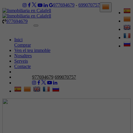
977694679
-
699070757
977694679
Toggle
navigation
Inici
Comprar
Ven el teu immoble
Nosaltres
Serveis
Contacte
977694679
699070757