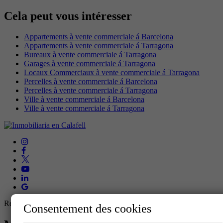
Cela peut vous intéresser
Appartements à vente commerciale á Barcelona
Appartements à vente commerciale á Tarragona
Bureaux à vente commerciale á Tarragona
Garages à vente commerciale á Tarragona
Locaux Commerciaux à vente commerciale á Tarragona
Percelles à vente commerciale á Barcelona
Percelles à vente commerciale á Tarragona
Ville à vente commerciale á Barcelona
Ville à vente commerciale á Tarragona
Registre AICAT Nº 3511
Consentement des cookies