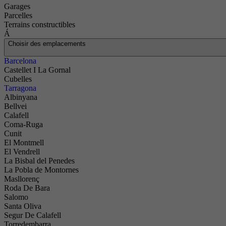
Garages
Parcelles
Terrains constructibles
Á
Choisir des emplacements
Barcelona
Castellet I La Gornal
Cubelles
Tarragona
Albinyana
Bellvei
Calafell
Coma-Ruga
Cunit
El Montmell
El Vendrell
La Bisbal del Penedes
La Pobla de Montornes
Masllorenç
Roda De Bara
Salomo
Santa Oliva
Segur De Calafell
Torredembarra