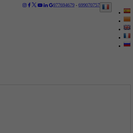
977694679
-
699070757