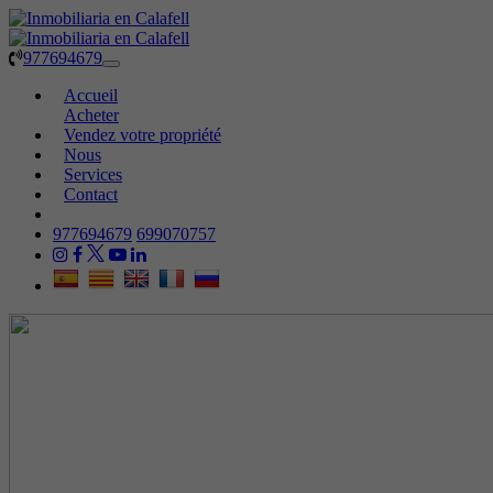
977694679
Toggle
navigation
Accueil
Acheter
Vendez votre propriété
Nous
Services
Contact
977694679
699070757